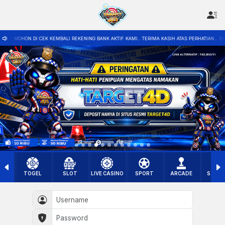
OHON DI CEK KEMBALI REKENING BANK AKTIF KAMI.. TERIMA KASIH ATAS PERHATIAN.. SALAM H
TOGEL
SLOT
LIVE CASINO
SPORT
ARCADE
SABU