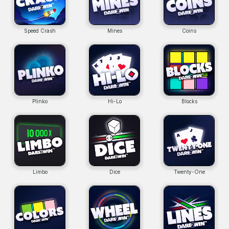
Speed Crash
Mines
Coins
Plinko
Hi-Lo
Blocks
Limbo
Dice
Twenty-One