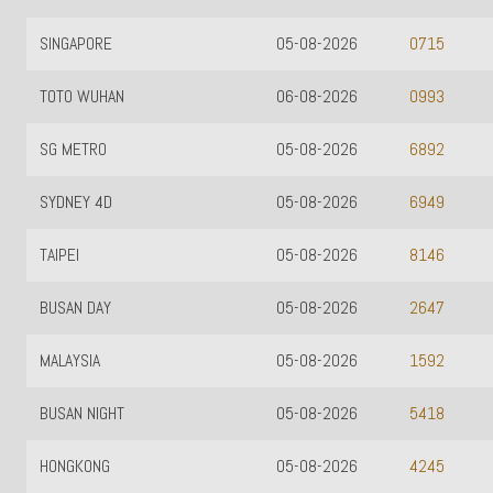
SINGAPORE
05-08-2026
0715
TOTO WUHAN
06-08-2026
0993
SG METRO
05-08-2026
6892
SYDNEY 4D
05-08-2026
6949
TAIPEI
05-08-2026
8146
BUSAN DAY
05-08-2026
2647
MALAYSIA
05-08-2026
1592
BUSAN NIGHT
05-08-2026
5418
HONGKONG
05-08-2026
4245