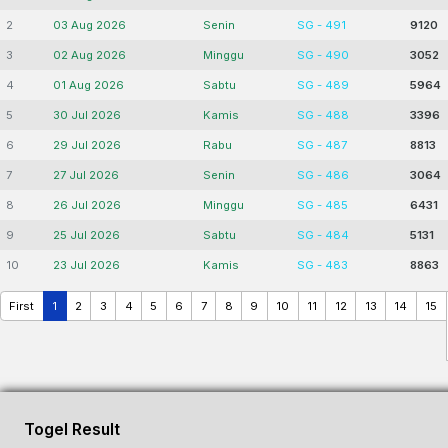
2
03 Aug 2026
Senin
SG - 491
9120
3
02 Aug 2026
Minggu
SG - 490
3052
4
01 Aug 2026
Sabtu
SG - 489
5964
5
30 Jul 2026
Kamis
SG - 488
3396
6
29 Jul 2026
Rabu
SG - 487
8813
7
27 Jul 2026
Senin
SG - 486
3064
8
26 Jul 2026
Minggu
SG - 485
6431
9
25 Jul 2026
Sabtu
SG - 484
5131
10
23 Jul 2026
Kamis
SG - 483
8863
First
1
2
3
4
5
6
7
8
9
10
11
12
13
14
15
Togel Result