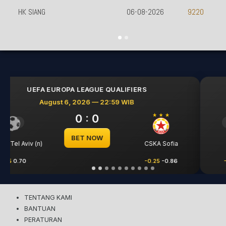
HK SIANG
06-08-2026
9220
UEFA EUROPA LEAGUE QUALIFIERS
August 6, 2026 — 22:00 WIB
0 : 0
Previous
BET NOW
CS Universitat
KuPS
Craiova
-0.25
0.94
0.25
0.90
TENTANG KAMI
BANTUAN
PERATURAN