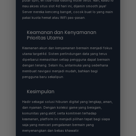
putar spin, eh tiba-tiba loading muter terus. Nah, kalau lo
mau akses situs
slot 4d hari ini
, dijamin smooth jaya!
Server mereka kenceng banget, cocok buat lo yang main
pakai kuota hemat atau WiFi pas-pasan.
Keamanan dan Kenyamanan
Prioritas Utama
Keamanan akun dan kenyamanan bermain menjadi fokus
utama
target4d
. Sistem perlindungan data yang terus
diperbarui memastikan setiap pengguna dapat bermain
dengan tenang. Selain itu, antarmuka yang sederhana
membuat navigasi menjadi mudah, bahkan bagi
pengguna baru sekalipun.
Kesimpulan
Hadir sebagai solusi hiburan digital yang lengkap, aman,
dan nyaman. Dengan koleksi game yang beragam,
komunitas yang aktif, serta komitmen terhadap
keamanan, platform ini menjadi pilihan tepat bagi siapa
saja yang mencari pengalaman bermain yang
menyenangkan dan bebas khawatir.